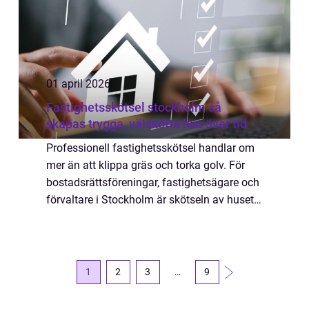
01 april 2026
Fastighetsskötsel stockholm så
skapas trygga, välskötta hus över tid
Professionell fastighetsskötsel handlar om
mer än att klippa gräs och torka golv. För
bostadsrättsföreningar, fastighetsägare och
förvaltare i Stockholm är skötseln av huset
en avgörande fråga för både ekonomi,
säkerhet och trivsel. När vardagen fung...
1
2
3
…
9