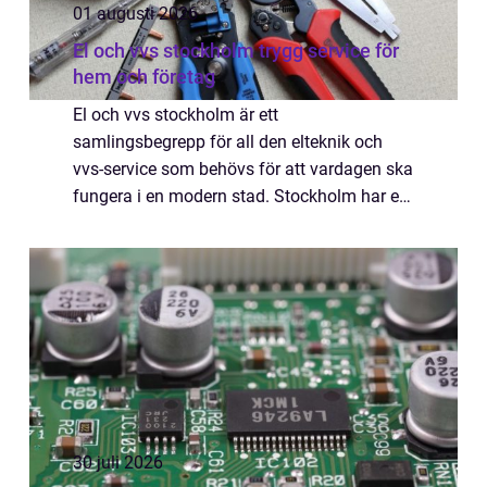
01 augusti 2026
El och vvs stockholm trygg service för
hem och företag
El och vvs stockholm är ett
samlingsbegrepp för all den elteknik och
vvs-service som behövs för att vardagen ska
fungera i en modern stad. Stockholm har ett
klimat, en bostadsmarknad och en
bebyggelse som ställer höga krav på både
planering och utför...
30 juli 2026