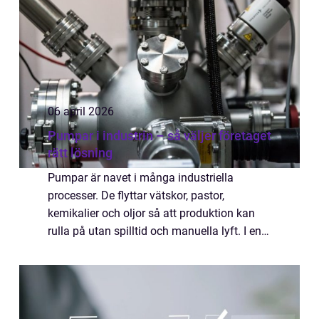
06 april 2026
Pumpar i industrin – så väljer företaget
rätt lösning
Pumpar är navet i många industriella
processer. De flyttar vätskor, pastor,
kemikalier och oljor så att produktion kan
rulla på utan spilltid och manuella lyft. I en
modern fabrik sitter pumpar i nästan varje
del av l...