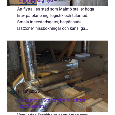
för en smidig flytt
Att flytta i en stad som Malmö ställer höga
krav på planering, logistik och tålamod.
Smala innerstadsgator, begränsade
lastzoner, hissbokningar och känsliga
trapphus gör att skillnaden mellan en
kaotisk flyttdag och en lugn upplevelse ofta
handlar om...
11 juni 2026
Ventilation i Stockholm för bättre
inomhusklimat