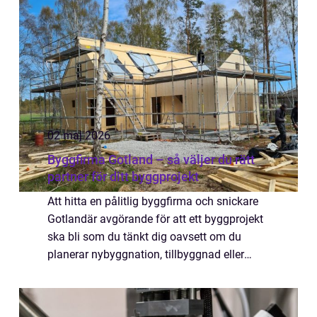
offe...
02 maj 2026
Byggfirma Gotland – så väljer du rätt
partner för ditt byggprojekt
Att hitta en pålitlig byggfirma och snickare
Gotlandär avgörande för att ett byggprojekt
ska bli som du tänkt dig oavsett om du
planerar nybyggnation, tillbyggnad eller
renovering av en äldre gård. På Gotlan...