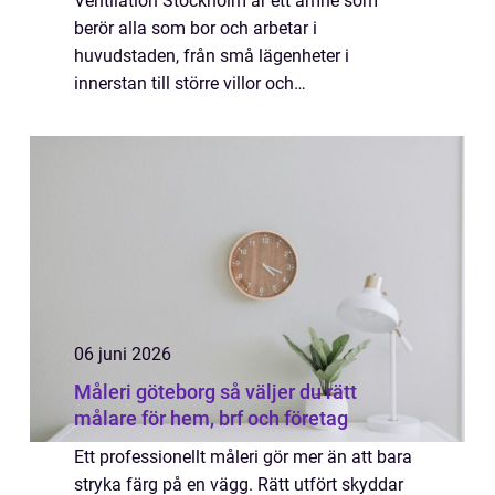
Ventilation Stockholm är ett ämne som
berör alla som bor och arbetar i
huvudstaden, från små lägenheter i
innerstan till större villor och
kontorsfastigheter i ytterområdena. En
välplanerad ventilation ...
06 juni 2026
Måleri göteborg så väljer du rätt
målare för hem, brf och företag
Ett professionellt måleri gör mer än att bara
stryka färg på en vägg. Rätt utfört skyddar