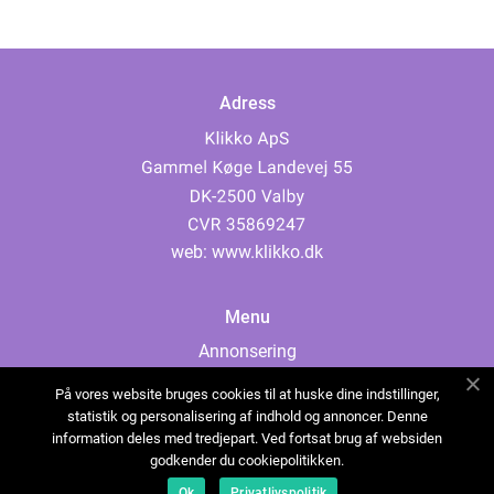
Adress
web:
www.klikko.dk
Menu
Annonsering
Om oss
På vores website bruges cookies til at huske dine indstillinger,
Cookies
statistik og personalisering af indhold og annoncer. Denne
information deles med tredjepart. Ved fortsat brug af websiden
Kontakta oss
godkender du cookiepolitikken.
Sitemap
Ok
Privatlivspolitik