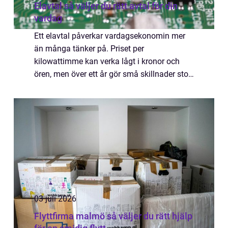
Elavtal så väljer du rätt avtal för din
vardag
Ett elavtal påverkar vardagsekonomin mer
än många tänker på. Priset per
kilowattimme kan verka lågt i kronor och
ören, men över ett år gör små skillnader stor
påverkan. Samtidigt är elmarknaden
komplex, med rörliga priser, fasta avtal,
timpris och ol...
03 juli 2026
Flyttfirma malmö så väljer du rätt hjälp