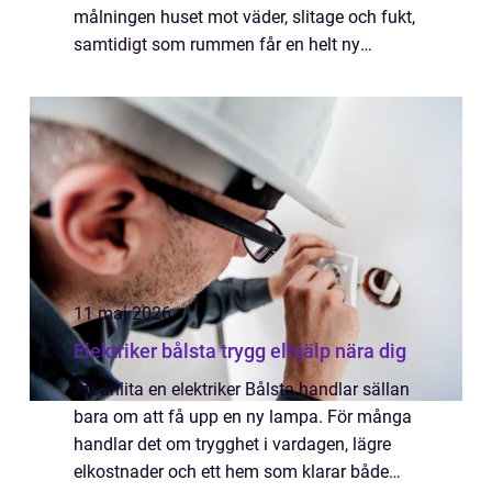
målningen huset mot väder, slitage och fukt,
samtidigt som rummen får en helt ny
känsla. I en stad som Göteborg, med hårt
kustklimat och många äldre fastigheter...
11 maj 2026
Elektriker bålsta trygg elhjälp nära dig
Att anlita en elektriker Bålsta handlar sällan
bara om att få upp en ny lampa. För många
handlar det om trygghet i vardagen, lägre
elkostnader och ett hem som klarar både