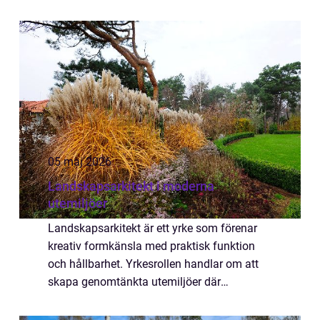
nutidens och framtidens krav. Med modern
teknik, ökande elförbrukning och hårda...
05 maj 2026
Landskapsarkitekt i moderna
utemiljöer
Landskapsarkitekt är ett yrke som förenar
kreativ formkänsla med praktisk funktion
och hållbarhet. Yrkesrollen handlar om att
skapa genomtänkta utemiljöer där
människor vill vara, oavsett om det gäller en
privat trädgård, en bostadsgård eller en