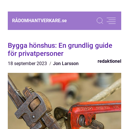
RÅDOMHANTVERKARE.
se
Bygga hönshus: En grundlig guide
för privatpersoner
redaktionel
18 september 2023
Jon Larsson