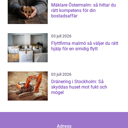
Mäklare Östermalm: så hittar du
rätt kompetens för din
bostadsaffär
03 juli 2026
Flyttfirma malmö så väljer du rätt
hjälp för en smidig flytt
03 juli 2026
Dränering i Stockholm: Så
skyddas huset mot fukt och
mögel
Adress