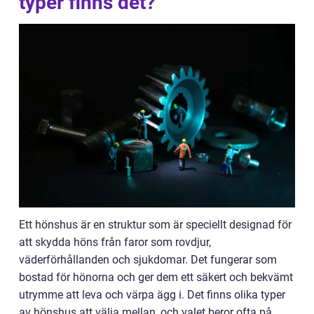
typer finns det?
Ett hönshus är en struktur som är speciellt designad för
att skydda höns från faror som rovdjur,
väderförhållanden och sjukdomar. Det fungerar som
bostad för hönorna och ger dem ett säkert och bekvämt
utrymme att leva och värpa ägg i. Det finns olika typer
av hönshus att välja mellan, och valet beror ofta på