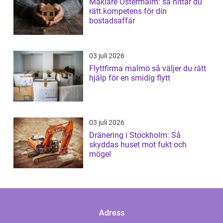
Mäklare Östermalm: så hittar du
rätt kompetens för din
bostadsaffär
03 juli 2026
Flyttfirma malmö så väljer du rätt
hjälp för en smidig flytt
03 juli 2026
Dränering i Stockholm: Så
skyddas huset mot fukt och
mögel
Adress