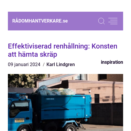
RÅDOMHANTVERKARE.
se
Effektiviserad renhållning: Konsten
att hämta skräp
inspiration
09 januari 2024
Karl Lindgren