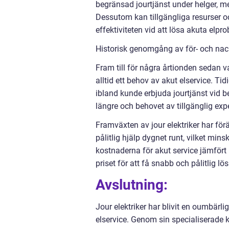
begränsad jourtjänst under helger, me
Dessutom kan tillgängliga resurser oc
effektiviteten vid att lösa akuta elpr
Historisk genomgång av för- och nack
Fram till för några årtionden sedan va
alltid ett behov av akut elservice. Ti
ibland kunde erbjuda jourtjänst vid 
längre och behovet av tillgänglig exper
Framväxten av jour elektriker har för
pålitlig hjälp dygnet runt, vilket min
kostnaderna för akut service jämfört 
priset för att få snabb och pålitlig lö
Avslutning:
Jour elektriker har blivit en oumbärli
elservice. Genom sin specialiserade k