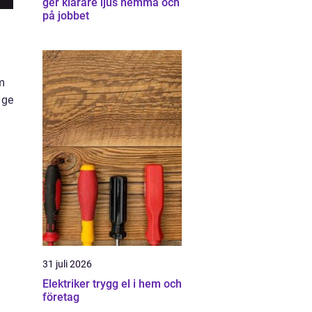
ger klarare ljus hemma och
på jobbet
om
 ge
31 juli 2026
Elektriker trygg el i hem och
företag