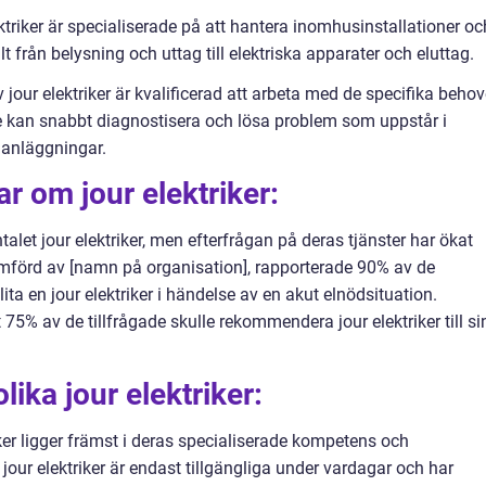
ektriker är specialiserade på att hantera inomhusinstallationer oc
lt från belysning och uttag till elektriska apparater och eluttag.
av jour elektriker är kvalificerad att arbeta med de specifika beho
 kan snabbt diagnostisera och lösa problem som uppstår i
r anläggningar.
r om jour elektriker:
ntalet jour elektriker, men efterfrågan på deras tjänster har ökat
omförd av [namn på organisation], rapporterade 90% av de
nlita en jour elektriker i händelse av en akut elnödsituation.
5% av de tillfrågade skulle rekommendera jour elektriker till si
lika jour elektriker:
iker ligger främst i deras specialiserade kompetens och
jour elektriker är endast tillgängliga under vardagar och har