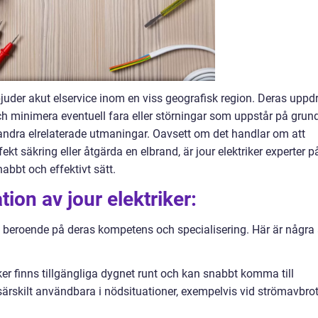
rbjuder akut elservice inom en viss geografisk region. Deras uppd
ch minimera eventuell fara eller störningar som uppstår på grun
r andra elrelaterade utmaningar. Oavsett om det handlar om att
fekt säkring eller åtgärda en elbrand, är jour elektriker experter p
nabbt och effektivt sätt.
ion av jour elektriker:
ker, beroende på deras kompetens och specialisering. Här är några
iker finns tillgängliga dygnet runt och kan snabbt komma till
 särskilt användbara i nödsituationer, exempelvis vid strömavbrot