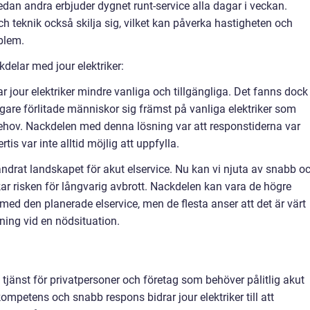
dan andra erbjuder dygnet runt-service alla dagar i veckan.
h teknik också skilja sig, vilket kan påverka hastigheten och
oblem.
delar med jour elektriker:
r jour elektriker mindre vanliga och tillgängliga. Det fanns dock
digare förlitade människor sig främst på vanliga elektriker som
behov. Nackdelen med denna lösning var att responstiderna var
tis var inte alltid möjlig att uppfylla.
ändrat landskapet för akut elservice. Nu kan vi njuta av snabb o
skar risken för långvarig avbrott. Nackdelen kan vara de högre
med den planerade elservice, men de flesta anser att det är värt
sning vid en nödsituation.
g tjänst för privatpersoner och företag som behöver pålitlig akut
ompetens och snabb respons bidrar jour elektriker till att