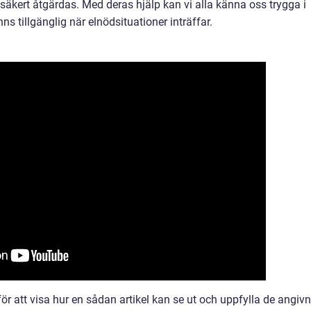
säkert åtgärdas. Med deras hjälp kan vi alla känna oss trygga i
ns tillgänglig när elnödsituationer inträffar.
ör att visa hur en sådan artikel kan se ut och uppfylla de angiv