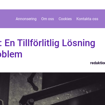
Annonsering
Om oss
Cookies
Kontakta oss
 En Tillförlitlig Lösning
roblem
redaktio