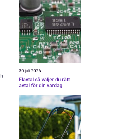
30 juli 2026
ch
Elavtal så väljer du rätt
avtal för din vardag