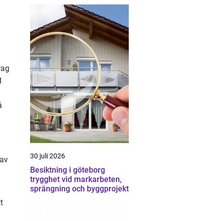
rag
d
å
30 juli 2026
 av
Besiktning i göteborg
trygghet vid markarbeten,
sprängning och byggprojekt
t