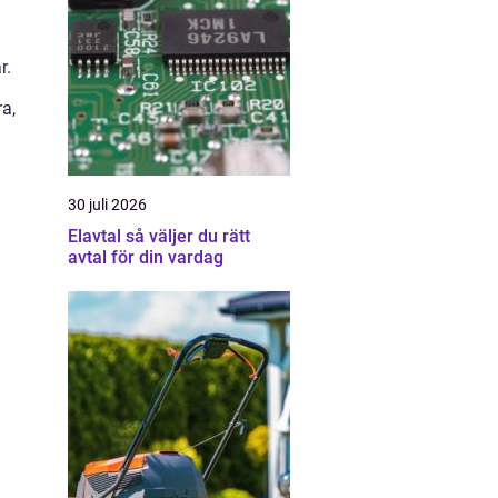
r.
ra,
30 juli 2026
Elavtal så väljer du rätt
avtal för din vardag