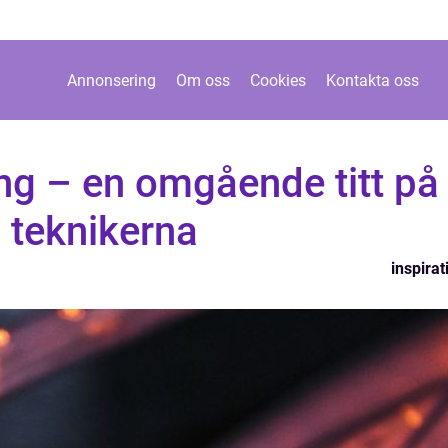
Annonsering
Om oss
Cookies
Kontakta oss
ing – en omgående titt på
 teknikerna
inspirat