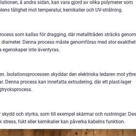
lationen, å andra sidan, kan vara gjord av olika polymerer som
blens tålighet mot temperatur, kemikalier och UV-strålning.
process som kallas för dragging, där metalltråden sträcks genom
kad diameter. Denna process måste genomföras med stor exakthet
ka egenskaper inte äventyras.
ren. Isolationsprocessen skyddar den elektriska ledaren mot yttre
r. Denna process kan innefatta extrudering, där ett plast-lager
gtrycksprocess.
 för skydd och styrka, som till exempel skärmar och rustningar. De
sk stress, fukt eller kemikalier kan påverka kabelns funktion.