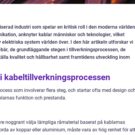
iserad industri som spelar en kritisk roll i den moderna världen
ikation, anknyter kablar människor och teknologier, vilket
v elektriska system världen över. I den här artikeln utforskar vi
ebär, de grundläggande stegen i tillverkningsprocessen, de
älla kvalitet och hållbarhet samt framtidens utveckling inom
i kabeltillverkningsprocessen
cess som involverar flera steg, och startar ofta med design oc
blarnas funktion och prestanda.
are noggrant välja lämpliga råmaterial baserat på kablarnas
orda av koppar eller aluminium, måste vara av hög renhet för at