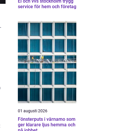
El och vvs stockholm trygg
service för hem och företag
.
h
01 augusti 2026
Fönsterputs i värnamo som
ger klarare ljus hemma och
t
på jobbet