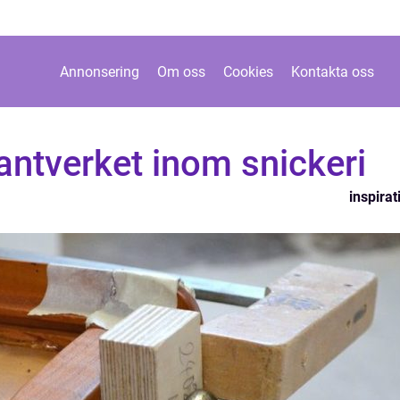
Annonsering
Om oss
Cookies
Kontakta oss
ntverket inom snickeri
inspirat