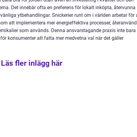
rna. Det innebär ofta en preferens för lokalt inköpta, återvunna
vänliga ytbehandlingar. Snickerier runt om i världen arbetar för 
nom att implementera mer energieffektiva processer, återanvän
emikalier som används. Denna ansvarstagande praxis inte bara
 för konsumenter att fatta mer medvetna val när det gäller
Läs fler inlägg här