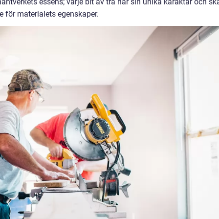
antverkets essens; varje bit av trä har sin unika karaktär och sk
 för materialets egenskaper.