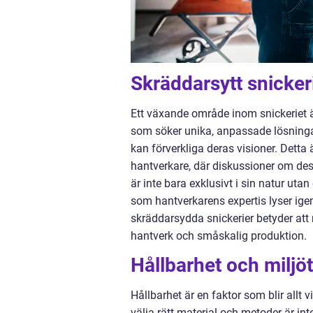
Skräddarsytt snicker
Ett växande område inom snickeriet ä
som söker unika, anpassade lösningar 
kan förverkliga deras visioner. Dett
hantverkare, där diskussioner om desig
är inte bara exklusivt i sin natur uta
som hantverkarens expertis lyser igenom
skräddarsydda snickerier betyder att
hantverk och småskalig produktion.
Hållbarhet och miljö
Hållbarhet är en faktor som blir allt 
välja rätt material och metoder är int