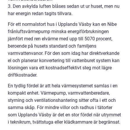
3. Den avkylda luften blåses sedan ut ur huset, men nu
har energin redan tagits tillvara.
För ett normalstort hus i Upplands Väsby kan en Nibe
frånluftsvärmepump minska energiförbrukningen
jämfört med ren elvärme med upp till 5070 procent,
beroende på husets standard och familjens
varmvattenvanor. För den som idag har direktverkande
el och planerar konvertering till vattenburet system kan
lösningen vara ett kostnadseffektivt steg mot lägre
driftkostnader.
En tydlig fördel är att hela värmesystemet samlas i en
kompakt enhet. Värmepump, varmvattenberedare,
styrning och ventilationshantering sitter ofta i ett och
samma skåp. För mindre villor och radhus i tätorter
som Upplands Väsby är det en stor fördel när utrymmet
i teknikrum, tvättstuga eller klädkammare är begränsat.