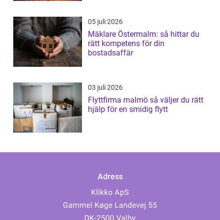
05 juli 2026
Mäklare Östermalm: så hittar du
rätt kompetens för din
bostadsaffär
03 juli 2026
Flyttfirma malmö så väljer du rätt
hjälp för en smidig flytt
Adress