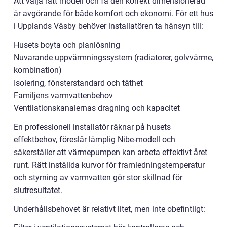
Att välja rätt modell och få den korrekt dimensionerad
är avgörande för både komfort och ekonomi. För ett hus
i Upplands Väsby behöver installatören ta hänsyn till:
Husets boyta och planlösning
Nuvarande uppvärmningssystem (radiatorer, golvvärme,
kombination)
Isolering, fönsterstandard och täthet
Familjens varmvattenbehov
Ventilationskanalernas dragning och kapacitet
En professionell installatör räknar på husets
effektbehov, föreslår lämplig Nibe-modell och
säkerställer att värmepumpen kan arbeta effektivt året
runt. Rätt inställda kurvor för framledningstemperatur
och styrning av varmvatten gör stor skillnad för
slutresultatet.
Underhållsbehovet är relativt litet, men inte obefintligt: