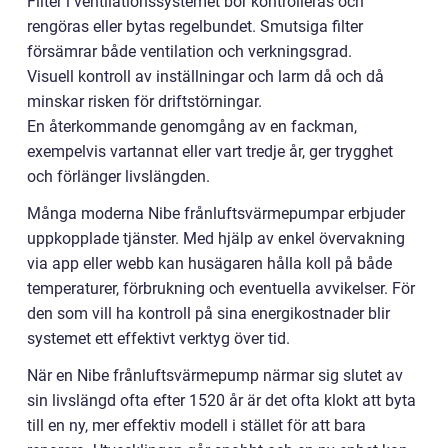
Filter i ventilationssystemet bör kontrolleras och
rengöras eller bytas regelbundet. Smutsiga filter
försämrar både ventilation och verkningsgrad.
Visuell kontroll av inställningar och larm då och då
minskar risken för driftstörningar.
En återkommande genomgång av en fackman,
exempelvis vartannat eller vart tredje år, ger trygghet
och förlänger livslängden.
Många moderna Nibe frånluftsvärmepumpar erbjuder
uppkopplade tjänster. Med hjälp av enkel övervakning
via app eller webb kan husägaren hålla koll på både
temperaturer, förbrukning och eventuella avvikelser. För
den som vill ha kontroll på sina energikostnader blir
systemet ett effektivt verktyg över tid.
När en Nibe frånluftsvärmepump närmar sig slutet av
sin livslängd ofta efter 1520 år är det ofta klokt att byta
till en ny, mer effektiv modell i stället för att bara