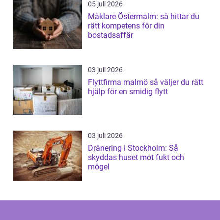
05 juli 2026
Mäklare Östermalm: så hittar du
rätt kompetens för din
bostadsaffär
03 juli 2026
Flyttfirma malmö så väljer du rätt
hjälp för en smidig flytt
03 juli 2026
Dränering i Stockholm: Så
skyddas huset mot fukt och
mögel