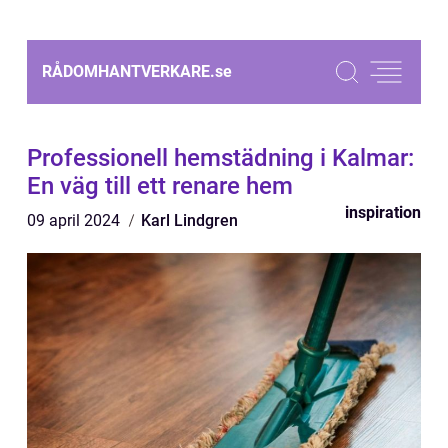
RÅDOMHANTVERKARE.
se
Professionell hemstädning i Kalmar:
En väg till ett renare hem
inspiration
09 april 2024
Karl Lindgren