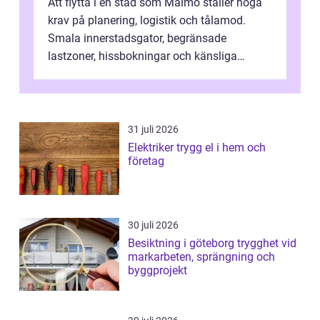
Att flytta i en stad som Malmö ställer höga
krav på planering, logistik och tålamod.
Smala innerstadsgator, begränsade
lastzoner, hissbokningar och känsliga
trapphus gör att skillnaden mellan en kaoti...
31 juli 2026
Elektriker trygg el i hem och
företag
30 juli 2026
Besiktning i göteborg trygghet vid
markarbeten, sprängning och
byggprojekt