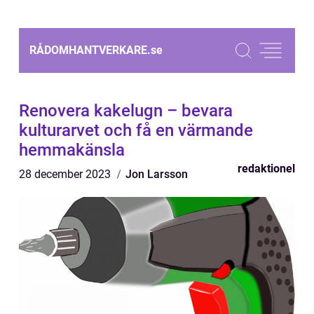
RÅDOMHANTVERKARE.
se
Renovera kakelugn – bevara
kulturarvet och få en värmande
hemmakänsla
redaktionel
28 december 2023
Jon Larsson