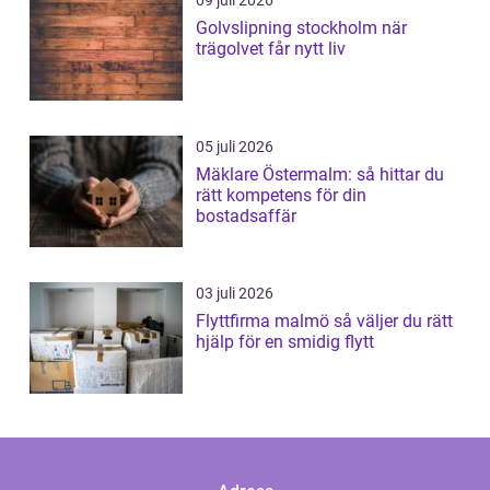
Golvslipning stockholm när
trägolvet får nytt liv
05 juli 2026
Mäklare Östermalm: så hittar du
rätt kompetens för din
bostadsaffär
03 juli 2026
Flyttfirma malmö så väljer du rätt
hjälp för en smidig flytt