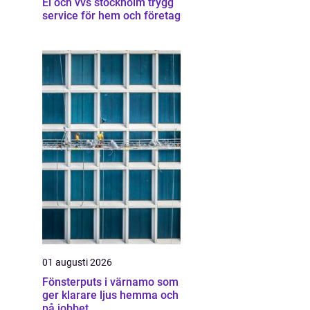
El och vvs stockholm trygg
service för hem och företag
01 augusti 2026
Fönsterputs i värnamo som
ger klarare ljus hemma och
på jobbet