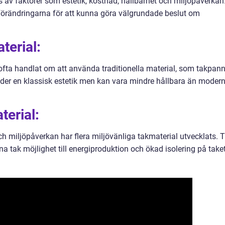
av faktorer som estetik, kostnad, hållbarhet och miljöpåverkan
ka förändringarna för att kunna göra välgrundade beslut om
terial:
 ofta handlat om att använda traditionella material, som takpan
juder en klassisk estetik men kan vara mindre hållbara än moder
terial:
h miljöpåverkan har flera miljövänliga takmaterial utvecklats. Ti
na tak möjlighet till energiproduktion och ökad isolering på taket