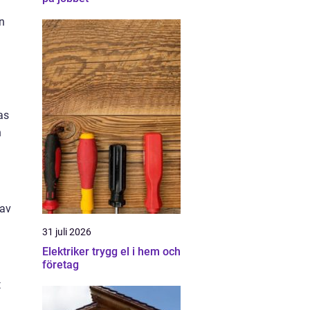
on
as
n
 av
31 juli 2026
Elektriker trygg el i hem och
företag
t