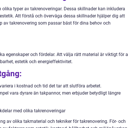
 olika typer av takrenoveringar. Dessa skillnader kan inkludera
stetik. Att förstå och överväga dessa skillnader hjälper dig att
yp av takrenovering som passar bäst för dina behov och
a egenskaper och fördelar. Att välja rätt material är viktigt för a
rhet, estetik och energieffektivitet.
tgång:
ariera i kostnad och tid det tar att slutföra arbetet.
pel vara dyrare än takpannor, men erbjuder betydligt längre
kdelar med olika takrenoveringar
ing av olika takmaterial och tekniker för takrenovering. För- och