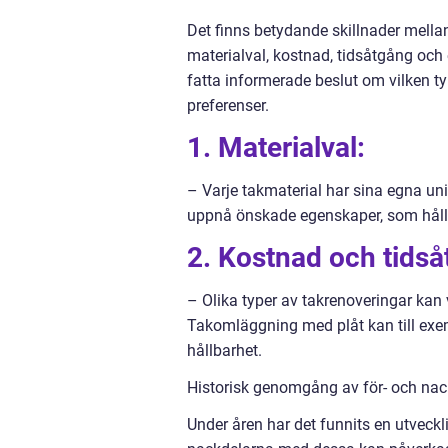
Det finns betydande skillnader mellan
materialval, kostnad, tidsåtgång och e
fatta informerade beslut om vilken t
preferenser.
1. Materialval:
– Varje takmaterial har sina egna unik
uppnå önskade egenskaper, som hållba
2. Kostnad och tidså
– Olika typer av takrenoveringar kan v
Takomläggning med plåt kan till exem
hållbarhet.
Historisk genomgång av för- och nac
Under åren har det funnits en utveckl