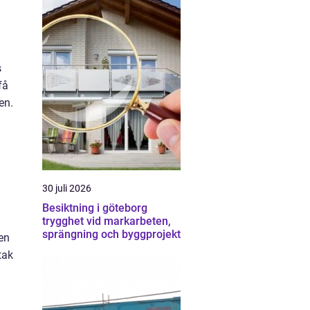
s
få
en.
30 juli 2026
Besiktning i göteborg
trygghet vid markarbeten,
sprängning och byggprojekt
 en
tak