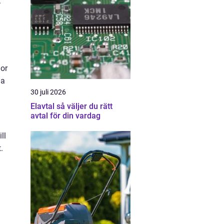
.
nor
na
30 juli 2026
Elavtal så väljer du rätt
avtal för din vardag
ll
.