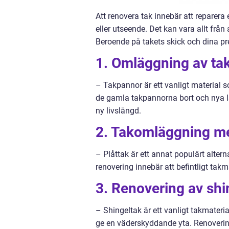
Att renovera tak innebär att reparera e
eller utseende. Det kan vara allt från
Beroende på takets skick och dina pre
1. Omläggning av ta
– Takpannor är ett vanligt material 
de gamla takpannorna bort och nya lä
ny livslängd.
2. Takomläggning med
– Plåttak är ett annat populärt alter
renovering innebär att befintligt takm
3. Renovering av shi
– Shingeltak är ett vanligt takmateri
ge en väderskyddande yta. Renovering