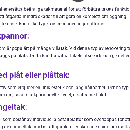
ller ersätta befintliga takmaterial för att förbättra takets funkti
 att åtgärda mindre skador till att göra en komplett omläggning.
ferenser kan olika typer av takrenoveringar utföras.
kpannor:
som är populärt på många villatak. Vid denna typ av renovering t
ggs på plats. Detta kan förbättra takets utseende och ge det e
 plåt eller plåttak:
nativ som erbjuder en unik estetik och lång hållbarhet. Denna typ
aterial, såsom takpannor eller tegel, ersätts med plåt.
ngeltak:
al som består av individuella asfaltplattor som överlappas för at
 av shingeltak innebär att gamla eller skadade shinglar ersätts