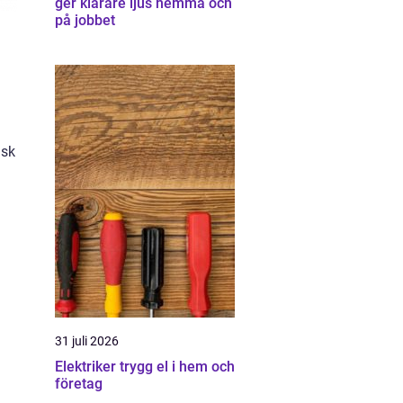
ger klarare ljus hemma och
på jobbet
isk
n
31 juli 2026
Elektriker trygg el i hem och
företag