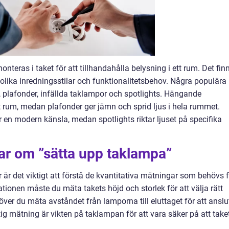
teras i taket för att tillhandahålla belysning i ett rum. Det fin
olika inredningsstilar och funktionalitetsbehov. Några populära
 plafonder, infällda taklampor och spotlights. Hängande
tt rum, medan plafonder ger jämn och sprid ljus i hela rummet.
r en modern känsla, medan spotlights riktar ljuset på specifika
ar om ”sätta upp taklampa”
r är det viktigt att förstå de kvantitativa mätningar som behövs 
llationen måste du mäta takets höjd och storlek för att välja rätt
er du mäta avståndet från lamporna till eluttaget för att anslu
tig mätning är vikten på taklampan för att vara säker på att take