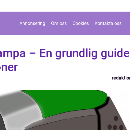
Annonsering
Om oss
Cookies
Kontakta oss
ampa – En grundlig guide
oner
redaktio