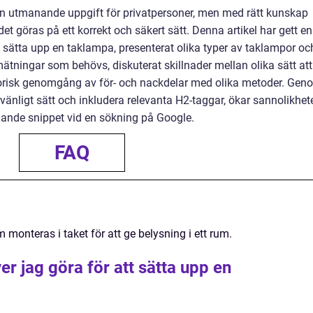
en utmanande uppgift för privatpersoner, men med rätt kunskap
et göras på ett korrekt och säkert sätt. Denna artikel har gett en
t sätta upp en taklampa, presenterat olika typer av taklampor oc
 mätningar som behövs, diskuterat skillnader mellan olika sätt att
torisk genomgång av för- och nackdelar med olika metoder. Gen
rvänligt sätt och inkludera relevanta H2-taggar, ökar sannolikhet
ädande snippet vid en sökning på Google.
FAQ
monteras i taket för att ge belysning i ett rum.
r jag göra för att sätta upp en