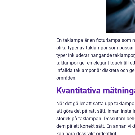
En taklampa är en fixturlampa som mon
olika typer av taklampor som passar 
typer inkluderar hängande taklampor,
taklampor ger en elegant touch till e
Infällda taklampor är diskreta och ge
områden.
Kvantitativa mätning
När det gäller att sätta upp taklampo
att göra det på rätt sätt. Innan insta
storlek på taklampan. Dessutom behöv
dem på ett korrekt sätt. En annan vik
kan bära dess vikt ordentligt.