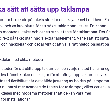
ka sätt att sätta upp taklampa
klampor beroende på takets struktur och elsystemet i ditt hem. En
ok och en krokplatta för att säkra taklampan i taket. En annan
monteras i taket och ger ett stabilt fäste för taklampan. Det fi
ekt på taket utan några extra fästelement. Varje sätt att sätta
och nackdelar, och det är viktigt att välja rätt metod baserat på
kdelar med olika metoder
metoder för att sätta upp taklampor, och varje metod har sina e
ndes främst krokar och kedjor för att hänga upp taklampor, vilket
sad flexibilitet när det gällde justering av höjden på lamporna.
 nu har vi mer avancerade fästen för taklampor, vilket ger enkla
Nackdelen med moderna metoder är att de kan vara mer
för installationen.