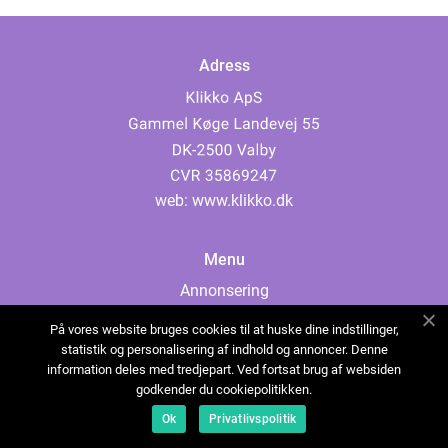
Adress
web:
www.klikko.dk
Menu
Annonsering
Om oss
På vores website bruges cookies til at huske dine indstillinger,
Cookies
statistik og personalisering af indhold og annoncer. Denne
information deles med tredjepart. Ved fortsat brug af websiden
Kontakta oss
godkender du cookiepolitikken.
Sitemap
Ok
Privatlivspolitik