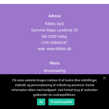
Adress
web:
www.klikko.dk
Menu
Annonsering
Om oss
På vores website bruges cookies til at huske dine indstillinger,
Cookies
statistik og personalisering af indhold og annoncer. Denne
information deles med tredjepart. Ved fortsat brug af websiden
Kontakta oss
godkender du cookiepolitikken.
Sitemap
Ok
Privatlivspolitik