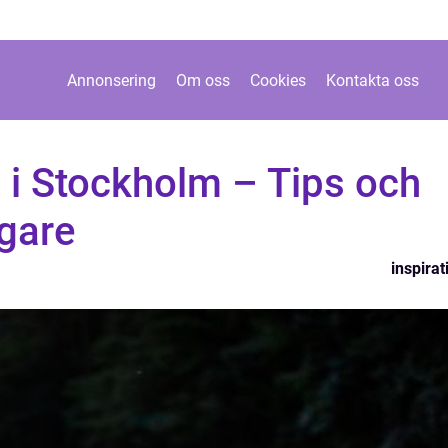
Annonsering
Om oss
Cookies
Kontakta oss
 i Stockholm – Tips och
agare
inspirat