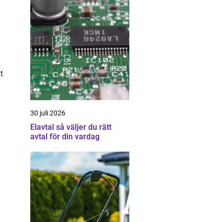
t
30 juli 2026
Elavtal så väljer du rätt
avtal för din vardag