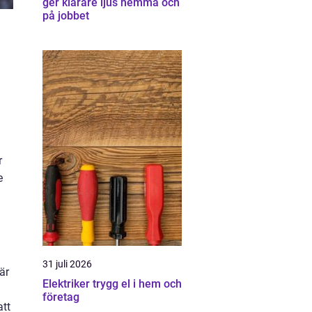
ger klarare ljus hemma och
på jobbet
r
e
31 juli 2026
är
Elektriker trygg el i hem och
företag
att