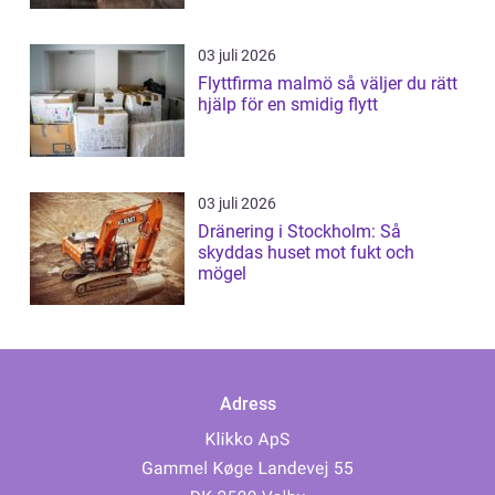
03 juli 2026
Flyttfirma malmö så väljer du rätt
hjälp för en smidig flytt
03 juli 2026
Dränering i Stockholm: Så
skyddas huset mot fukt och
mögel
Adress