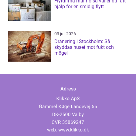
Flyttfirma malmö så väljer du rätt
hjälp för en smidig flytt
03 juli 2026
Dränering i Stockholm: Så
skyddas huset mot fukt och
mögel
Adress
web:
www.klikko.dk