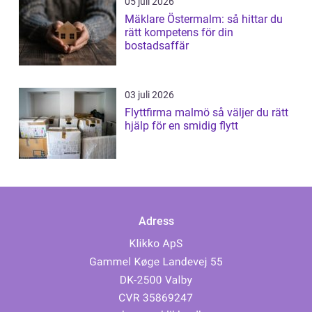
05 juli 2026
Mäklare Östermalm: så hittar du
rätt kompetens för din
bostadsaffär
03 juli 2026
Flyttfirma malmö så väljer du rätt
hjälp för en smidig flytt
Adress