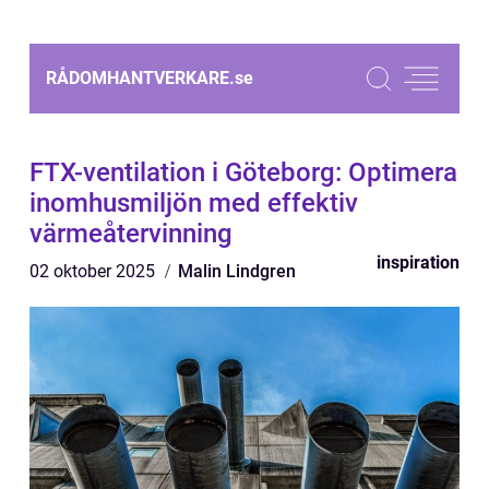
RÅDOMHANTVERKARE.
se
FTX-ventilation i Göteborg: Optimera
inomhusmiljön med effektiv
värmeåtervinning
inspiration
02 oktober 2025
Malin Lindgren