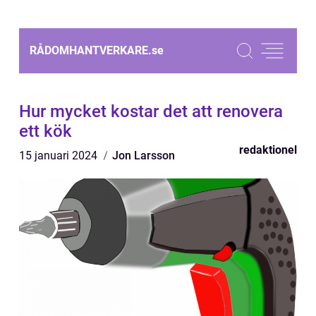
RÅDOMHANTVERKARE.
se
Hur mycket kostar det att renovera
ett kök
redaktionel
15 januari 2024
Jon Larsson