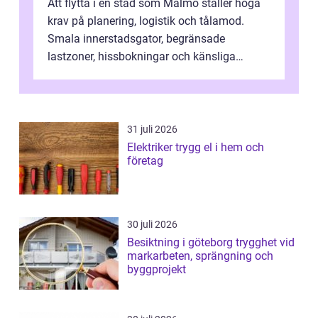
Att flytta i en stad som Malmö ställer höga
krav på planering, logistik och tålamod.
Smala innerstadsgator, begränsade
lastzoner, hissbokningar och känsliga
trapphus gör att skillnaden mellan en kaoti...
31 juli 2026
Elektriker trygg el i hem och
företag
30 juli 2026
Besiktning i göteborg trygghet vid
markarbeten, sprängning och
byggprojekt