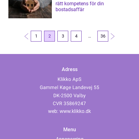
rätt kompetens för din
bostadsaffär
1
2
3
4
…
36
Adress
web:
www.klikko.dk
Menu