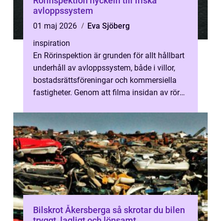
Rörinspektion nyckeln till friska
avloppssystem
01 maj 2026
Eva Sjöberg
inspiration
En Rörinspektion är grunden för allt hållbart
underhåll av avloppssystem, både i villor,
bostadsrättsföreningar och kommersiella
fastigheter. Genom att filma insidan av rören
med kamera går det att up...
Bilskrot Åkersberga så skrotar du bilen
tryggt, lagligt och lönsamt