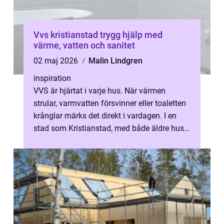
Vvs kristianstad trygg hjälp med
värme, vatten och sanitet
02 maj 2026
Malin Lindgren
inspiration
VVS är hjärtat i varje hus. När värmen
strular, varmvatten försvinner eller toaletten
krånglar märks det direkt i vardagen. I en
stad som Kristianstad, med både äldre hus,
nybyggda områden och kustnär...