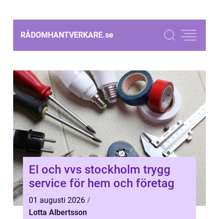
RÅDOMHANTVERKARE.
se
El och vvs stockholm trygg
service för hem och företag
01 augusti 2026
Lotta Albertsson