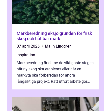
Markberedning eksjö grunden för frisk
skog och hållbar mark
07 april 2026
Malin Lindgren
inspiration
Markberedning är ett av de viktigaste stegen
när ny skog ska etableras eller när en
markyta ska förberedas för andra
långsiktiga projekt. Rätt utfört arbete gör
skillnaden mellan plantor som kämpar fö...