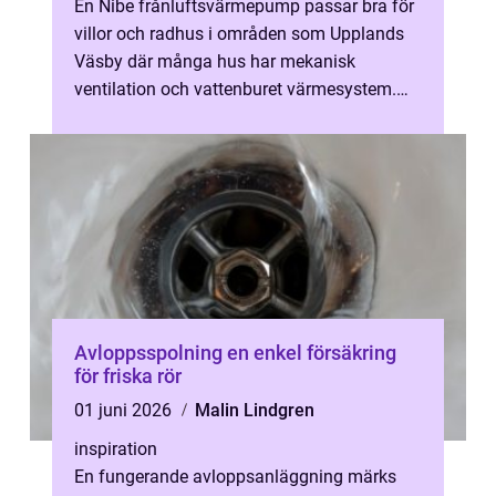
En Nibe frånluftsvärmepump passar bra för
villor och radhus i områden som Upplands
Väsby där många hus har mekanisk
ventilation och vattenburet värmesystem.
Genom att ta vara på värmen i frånluften
ka...
Avloppsspolning en enkel försäkring
för friska rör
01 juni 2026
Malin Lindgren
inspiration
En fungerande avloppsanläggning märks