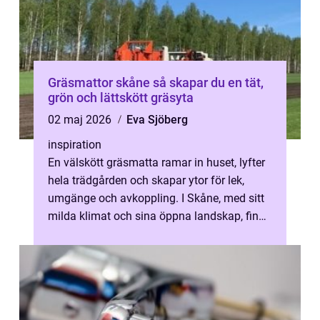
Gräsmattor skåne så skapar du en tät,
grön och lättskött gräsyta
02 maj 2026
Eva Sjöberg
inspiration
En välskött gräsmatta ramar in huset, lyfter
hela trädgården och skapar ytor för lek,
umgänge och avkoppling. I Skåne, med sitt
milda klimat och sina öppna landskap, finns
extra goda möjligheter att l...