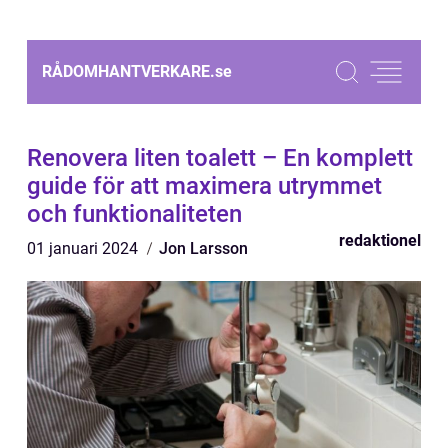
RÅDOMHANTVERKARE.
se
Renovera liten toalett – En komplett
guide för att maximera utrymmet
och funktionaliteten
redaktionel
01 januari 2024
Jon Larsson