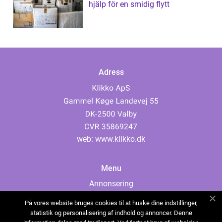
hjälp för en smidig flytt
Adress
web:
www.klikko.dk
Menu
Annonsering
Om oss
På vores website bruges cookies til at huske dine indstillinger,
Cookies
statistik og personalisering af indhold og annoncer. Denne