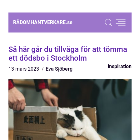
RÅDOMHANTVERKARE.
se
Så här går du tillväga för att tömma
ett dödsbo i Stockholm
inspiration
13 mars 2023
Eva Sjöberg