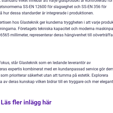
k standard vilket innebär att varje glasprodukt är kontrollerad för
hetsnormerna SS-EN 12600 för slagseghet och SS-EN 356 för
hur dessa standarder är integrerade i produktionen.
rtisen hos Glasteknik ger kunderna tryggheten i att varje produk
äntningarna. Företagets tekniska kapacitet och moderna maskinpa
6565 millimeter, representerar deras hängivenhet till oöverträff
i fokus, står Glasteknik som en ledande leverantör av
Deras expertis kombinerat med en kundanpassad service gör de
ekt som prioriterar säkerhet utan att tumma på estetik. Explorera
 av deras kunskap vilken bidrar till en tryggare och mer elegant
Läs fler inlägg här