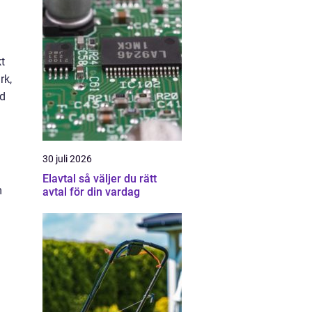
t
rk,
ad
30 juli 2026
Elavtal så väljer du rätt
m
avtal för din vardag