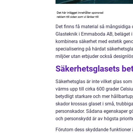
Det finns få material så mångsidiga 
Glasteknik i Emmaboda AB, beläget i 
kombinera säkerhet med estetik ge
specialisering på härdat säkerhetsglas
miljöer utan erbjuder också designl
Säkerhetsglasets be
Säkerhetsglas är inte vilket glas som
värms upp till cirka 600 grader Celsi
betydligt starkare och mer hållbartup
skador krossas glaset i små, trubbiga b
personskador. Sådana egenskaper gör 
och personskydd är av högsta priorite
Förutom dess skyddande funktioner ä