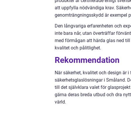
produkter är certifierade enligt svens
att uppfylla nödvändiga krav. Säker
genomträngningsskydd är exempel på 
Den långvariga erfarenheten och expe
inte bara når, utan överträffar förv
med förmågan att härda glas ned till 
kvalitet och pålitlighet.
Rekommendation
När säkerhet, kvalitet och design är 
säkerhetsglaslösningar i Småland. 
till det självklara valet för glasproj
gärna deras breda utbud och dra nytta
värld.