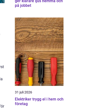
ger klarare ljus hemma och
på jobbet
s
rst
la
31 juli 2026
Elektriker trygg el i hem och
företag
för