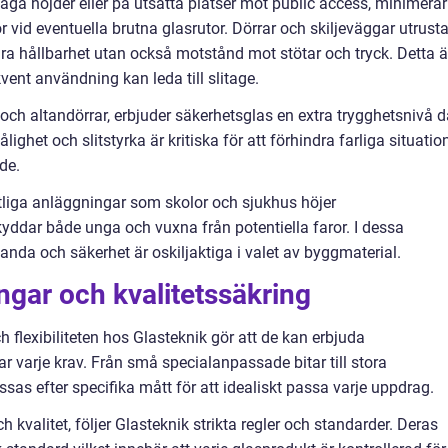
låga höjder eller på utsatta platser mot public access, minimerar
 vid eventuella brutna glasrutor. Dörrar och skiljeväggar utrust
ra hållbarhet utan också motstånd mot stötar och tryck. Detta ä
ekvent användning kan leda till slitage.
h altandörrar, erbjuder säkerhetsglas en extra trygghetsnivå d
tålighet och slitstyrka är kritiska för att förhindra farliga situatio
nde.
tliga anläggningar som skolor och sjukhus höjer
yddar både unga och vuxna från potentiella faror. I dessa
anda och säkerhet är oskiljaktiga i valet av byggmaterial.
gar och kvalitetssäkring
h flexibiliteten hos Glasteknik gör att de kan erbjuda
varje krav. Från små specialanpassade bitar till stora
sas efter specifika mått för att idealiskt passa varje uppdrag.
h kvalitet, följer Glasteknik strikta regler och standarder. Deras