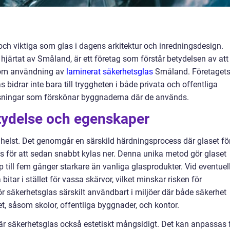
och viktiga som glas i dagens arkitektur och inredningsdesign.
hjärtat av Småland, är ett företag som förstår betydelsen av att
nom användning av
laminerat säkerhetsglas
Småland. Företaget
 bidrar inte bara till tryggheten i både privata och offentliga
ösningar som förskönar byggnaderna där de används.
tydelse och egenskaper
 helst. Det genomgår en särskild härdningsprocess där glaset fö
us för att sedan snabbt kylas ner. Denna unika metod gör glaset
p till fem gånger starkare än vanliga glasprodukter. Vid eventuel
itar i stället för vassa skärvor, vilket minskar risken för
säkerhetsglas särskilt användbart i miljöer där både säkerhet
t, såsom skolor, offentliga byggnader, och kontor.
r säkerhetsglas också estetiskt mångsidigt. Det kan anpassas 