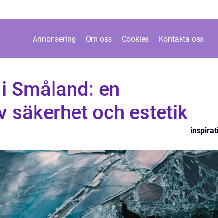
Annonsering
Om oss
Cookies
Kontakta oss
 i Småland: en
 säkerhet och estetik
inspirat