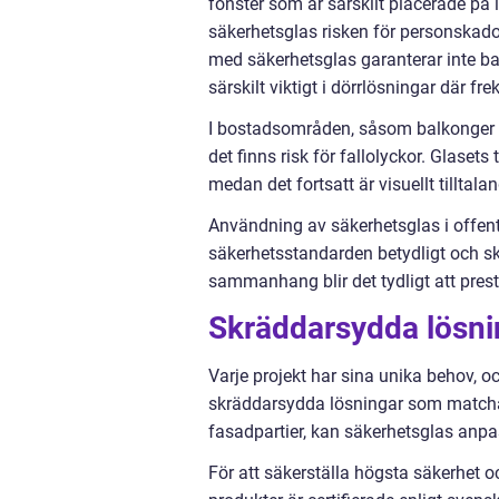
fönster som är särskilt placerade på 
säkerhetsglas risken för personskador
med säkerhetsglas garanterar inte ba
särskilt viktigt i dörrlösningar där fr
I bostadsområden, såsom balkonger oc
det finns risk för fallolyckor. Glasets 
medan det fortsatt är visuellt tilltala
Användning av säkerhetsglas i offen
säkerhetsstandarden betydligt och sk
sammanhang blir det tydligt att prest
Skräddarsydda lösnin
Varje projekt har sina unika behov, oc
skräddarsydda lösningar som matchar 
fasadpartier, kan säkerhetsglas anpas
För att säkerställa högsta säkerhet oc