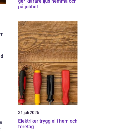
ger klarare ljus hemma och
på jobbet
om
ad
31 juli 2026
Elektriker trygg el i hem och
ga
företag
t