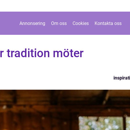
Annonsering
Om oss
Cookies
Kontakta oss
 tradition möter
inspirat