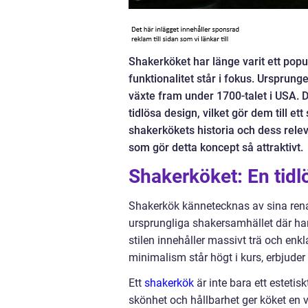
Shakerköket har länge varit ett popu
funktionalitet står i fokus. Ursprung
växte fram under 1700-talet i USA. D
tidlösa design, vilket gör dem till et
shakerkökets historia och dess relev
som gör detta koncept så attraktivt.
Shakerköket: En tidl
Shakerkök kännetecknas av sina rena 
ursprungliga shakersamhället där hant
stilen innehåller massivt trä och en
minimalism står högt i kurs, erbjude
Ett
shakerkök
är inte bara ett estetisk
skönhet och hållbarhet ger köket en