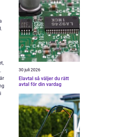
a
d.
t,
30 juli 2026
.
är
Elavtal så väljer du rätt
avtal för din vardag
ng
i