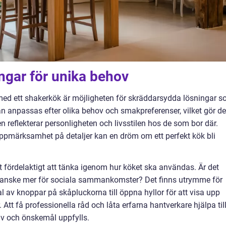
ngar för unika behov
ed ett shakerkök är möjligheten för skräddarsydda lösningar 
n anpassas efter olika behov och smakpreferenser, vilket gör de
n reflekterar personligheten och livsstilen hos de som bor där.
ppmärksamhet på detaljer kan en dröm om ett perfekt kök bli
t fördelaktigt att tänka igenom hur köket ska användas. Är det
 kanske mer för sociala sammankomster? Det finns utrymme för
val av knoppar på skåpluckorna till öppna hyllor för att visa upp
 Att få professionella råd och låta erfarna hantverkare hjälpa till
rav och önskemål uppfylls.