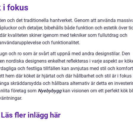
 i fokus
teten och det traditionella hantverket. Genom att använda massiv
pluckor och detaljer, bibehålls både funktion och estetik över ti
 där kvaliteten skiner igenom med tekniker som fullutdrag och
d användarupplevelse och funktionalitet.
 lugn och ro som är svårt att uppnå med andra designstilar. Den
en nordiska designens enkelhet reflekteras i varje aspekt av köke
ardagliga och festliga tillfällen kan avnjutas med stil och komfort
hem där köket är hjärtat och där hållbarhet och stil är i fokus 
nga skräddarsydda och hållbara alternativ är detta en investeri
anlita företag som
Nyebybygg
kan visionen om ett perfekt kök bl
väntningar.
Läs fler inlägg här