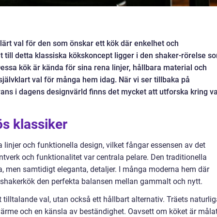
lärt val för den som önskar ett kök där enkelhet och
et till detta klassiska kökskoncept ligger i den shaker-rörelse s
essa kök är kända för sina rena linjer, hållbara material och
t självklart val för många hem idag. När vi ser tillbaka på
ans i dagens designvärld finns det mycket att utforska kring v
ös klassiker
linjer och funktionella design, vilket fångar essensen av det
verk och funktionalitet var centrala pelare. Den traditionella
kla, men samtidigt eleganta, detaljer. I många moderna hem där
r shakerkök den perfekta balansen mellan gammalt och nytt.
t tilltalande val, utan också ett hållbart alternativ. Träets naturli
 värme och en känsla av beständighet. Oavsett om köket är måla